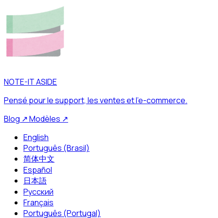
NOTE-IT ASIDE
Pensé pour le support, les ventes et l’e-commerce.
Blog
↗
Modèles
↗
English
Português (Brasil)
简体中文
Español
日本語
Русский
Français
Português (Portugal)