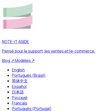
NOTE-IT ASIDE
Pensé pour le support, les ventes et l’e-commerce.
Blog
↗
Modèles
↗
English
Português (Brasil)
简体中文
Español
日本語
Русский
Français
Português (Portugal)