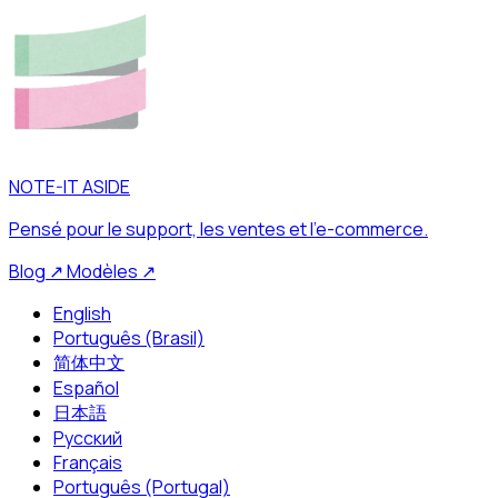
NOTE-IT ASIDE
Pensé pour le support, les ventes et l’e-commerce.
Blog
↗
Modèles
↗
English
Português (Brasil)
简体中文
Español
日本語
Русский
Français
Português (Portugal)