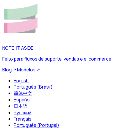
NOTE-IT ASIDE
Feito para fluxos de suporte, vendas e e-commerce.
Blog
↗
Modelos
↗
English
Português (Brasil)
简体中文
Español
日本語
Русский
Français
Português (Portugal)