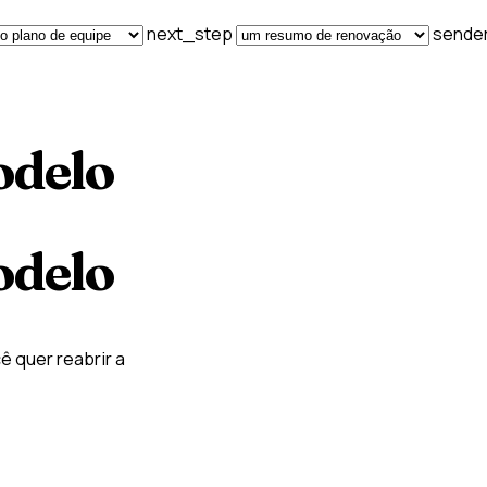
next_step
sende
odelo
odelo
ê quer reabrir a