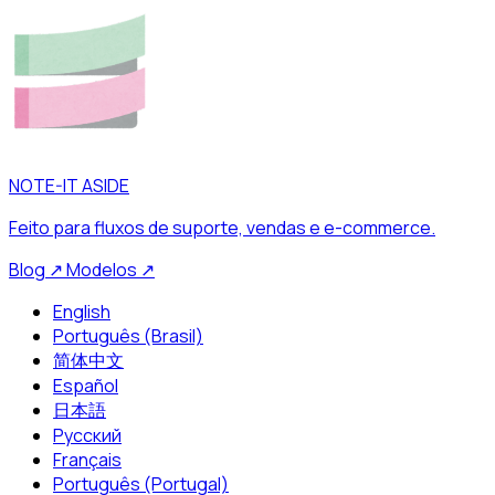
NOTE-IT ASIDE
Feito para fluxos de suporte, vendas e e-commerce.
Blog
↗
Modelos
↗
English
Português (Brasil)
简体中文
Español
日本語
Русский
Français
Português (Portugal)