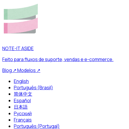
NOTE-IT ASIDE
Feito para fluxos de suporte, vendas e e-commerce.
Blog
↗
Modelos
↗
English
Português (Brasil)
简体中文
Español
日本語
Русский
Français
Português (Portugal)