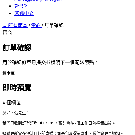
한국어
繁體中文
←
所有範本
/
電商
/
訂單確認
電商
訂單確認
用於確認訂單已提交並說明下一個配送節點。
範本庫
即時預覽
4 個欄位
您好，張先生：

我們已收到訂單訂單 #12345。預計會在2個工作日內準備出貨。

追蹤更新會在預計日期前寄送；如果包裹提前寄出，我們會更早通知。
