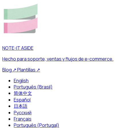
NOTE-IT ASIDE
Hecho para soporte, ventas y flujos de e-commerce.
Blog
↗
Plantillas
↗
English
Português (Brasil)
简体中文
Español
日本語
Русский
Français
Português (Portugal)