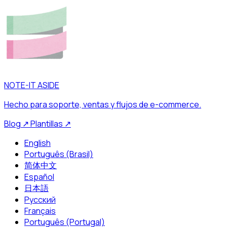
NOTE-IT ASIDE
Hecho para soporte, ventas y flujos de e-commerce.
Blog
↗
Plantillas
↗
English
Português (Brasil)
简体中文
Español
日本語
Русский
Français
Português (Portugal)