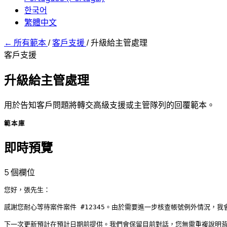
한국어
繁體中文
←
所有範本
/
客戶支援
/
升級給主管處理
客戶支援
升級給主管處理
用於告知客戶問題將轉交高級支援或主管隊列的回覆範本。
範本庫
即時預覽
5 個欄位
您好，張先生：

感謝您耐心等待案件案件 #12345。由於需要進一步核查帳號例外情況，我
下一次更新預計在預計日期前提供。我們會保留目前對話，您無需重複說明背