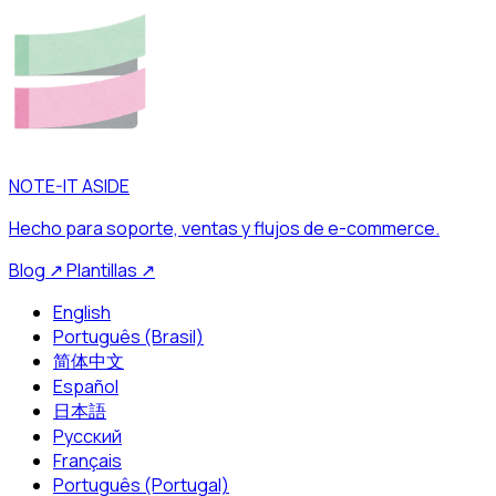
NOTE-IT ASIDE
Hecho para soporte, ventas y flujos de e-commerce.
Blog
↗
Plantillas
↗
English
Português (Brasil)
简体中文
Español
日本語
Русский
Français
Português (Portugal)