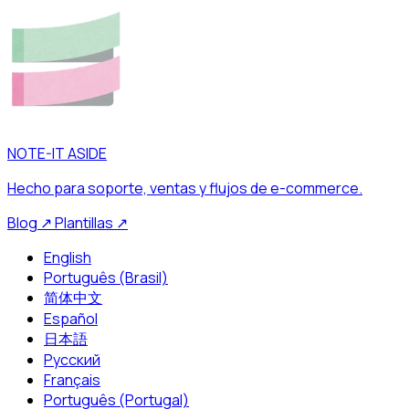
NOTE-IT ASIDE
Hecho para soporte, ventas y flujos de e-commerce.
Blog
↗
Plantillas
↗
English
Português (Brasil)
简体中文
Español
日本語
Русский
Français
Português (Portugal)