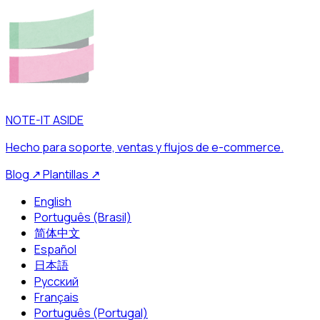
NOTE-IT ASIDE
Hecho para soporte, ventas y flujos de e-commerce.
Blog
↗
Plantillas
↗
English
Português (Brasil)
简体中文
Español
日本語
Русский
Français
Português (Portugal)