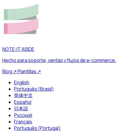
NOTE-IT ASIDE
Hecho para soporte, ventas y flujos de e-commerce.
Blog
↗
Plantillas
↗
English
Português (Brasil)
简体中文
Español
日本語
Русский
Français
Português (Portugal)