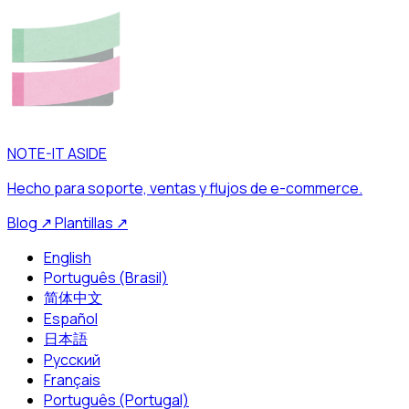
NOTE-IT ASIDE
Hecho para soporte, ventas y flujos de e-commerce.
Blog
↗
Plantillas
↗
English
Português (Brasil)
简体中文
Español
日本語
Русский
Français
Português (Portugal)