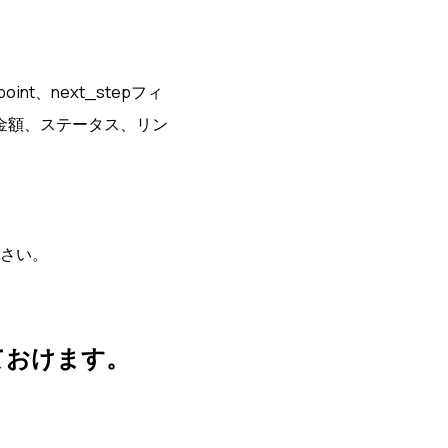
_point、next_stepフィ
金額、ステータス、リン
さい。
ておけます。