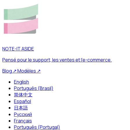
NOTE-IT ASIDE
Pensé pour le support, les ventes et l’e-commerce.
Blog
↗
Modèles
↗
English
Português (Brasil)
简体中文
Español
日本語
Русский
Français
Português (Portugal)