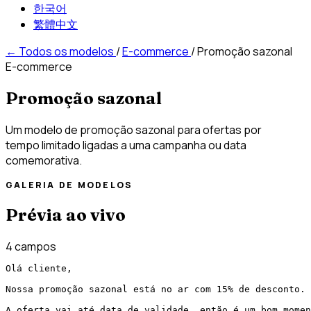
한국어
繁體中文
←
Todos os modelos
/
E-commerce
/
Promoção sazonal
E-commerce
Promoção sazonal
Um modelo de promoção sazonal para ofertas por
tempo limitado ligadas a uma campanha ou data
comemorativa.
GALERIA DE MODELOS
Prévia ao vivo
4 campos
Olá cliente,

Nossa promoção sazonal está no ar com 15% de desconto.

A oferta vai até data de validade, então é um bom momen