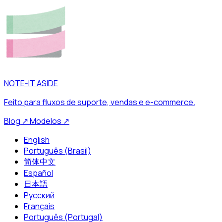
NOTE-IT ASIDE
Feito para fluxos de suporte, vendas e e-commerce.
Blog
↗
Modelos
↗
English
Português (Brasil)
简体中文
Español
日本語
Русский
Français
Português (Portugal)