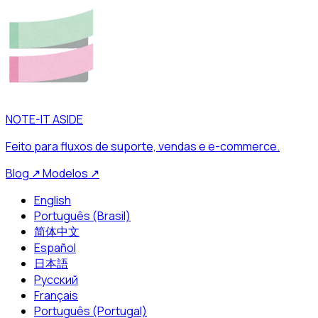
NOTE-IT ASIDE
Feito para fluxos de suporte, vendas e e-commerce.
Blog
↗
Modelos
↗
English
Português (Brasil)
简体中文
Español
日本語
Русский
Français
Português (Portugal)