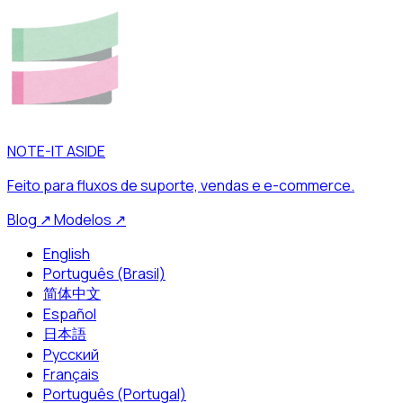
NOTE-IT ASIDE
Feito para fluxos de suporte, vendas e e-commerce.
Blog
↗
Modelos
↗
English
Português (Brasil)
简体中文
Español
日本語
Русский
Français
Português (Portugal)