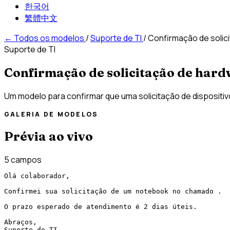
한국어
繁體中文
←
Todos os modelos
/
Suporte de TI
/
Confirmação de solic
Suporte de TI
Confirmação de solicitação de har
Um modelo para confirmar que uma solicitação de dispositi
GALERIA DE MODELOS
Prévia ao vivo
5 campos
Olá colaborador,

Confirmei sua solicitação de um notebook no chamado .

O prazo esperado de atendimento é 2 dias úteis.

Abraços,

Suporte de TI