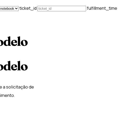
ticket_id
fulfillment_time
odelo
odelo
 a solicitação de
imento.