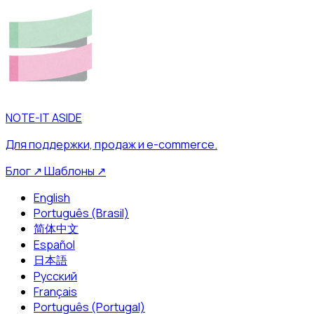
NOTE-IT ASIDE
Для поддержки, продаж и e-commerce.
Блог
↗
Шаблоны
↗
English
Português (Brasil)
简体中文
Español
日本語
Русский
Français
Português (Portugal)