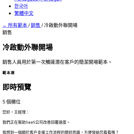
한국어
繁體中文
←
所有範本
/
銷售
/
冷啟動外聯開場
銷售
冷啟動外聯開場
銷售人員用於第一次觸達潛在客戶的簡潔開場範本。
範本庫
即時預覽
5 個欄位
您好，王經理：

我們正在幫助SaaS公司改善回覆速度。

我想到一個關於客戶支援工作流程的簡短思路，方便發給您看看嗎？
