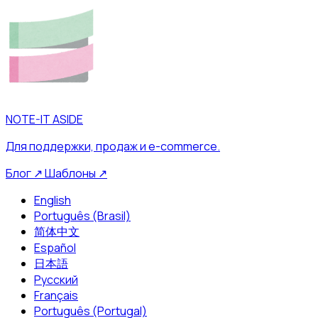
NOTE-IT ASIDE
Для поддержки, продаж и e-commerce.
Блог
↗
Шаблоны
↗
English
Português (Brasil)
简体中文
Español
日本語
Русский
Français
Português (Portugal)