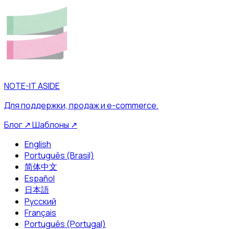
NOTE-IT ASIDE
Для поддержки, продаж и e-commerce.
Блог
↗
Шаблоны
↗
English
Português (Brasil)
简体中文
Español
日本語
Русский
Français
Português (Portugal)