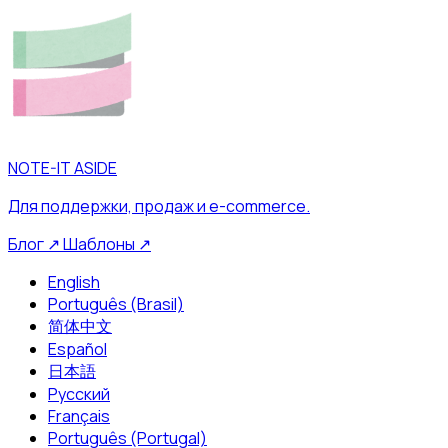
NOTE-IT ASIDE
Для поддержки, продаж и e-commerce.
Блог
↗
Шаблоны
↗
English
Português (Brasil)
简体中文
Español
日本語
Русский
Français
Português (Portugal)