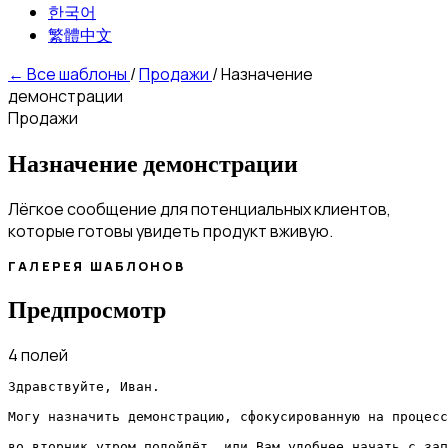
한국어
繁體中文
←
Все шаблоны
/
Продажи
/
Назначение
демонстрации
Продажи
Назначение демонстрации
Лёгкое сообщение для потенциальных клиентов,
которые готовы увидеть продукт вживую.
ГАЛЕРЕЯ ШАБЛОНОВ
Предпросмотр
4 полей
Здравствуйте, Иван.

Могу назначить демонстрацию, сфокусированную на процесс
во вторник утром подойдёт, или Вам удобнее начать с зап