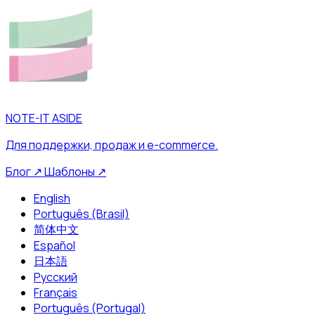
NOTE-IT ASIDE
Для поддержки, продаж и e-commerce.
Блог
↗
Шаблоны
↗
English
Português (Brasil)
简体中文
Español
日本語
Русский
Français
Português (Portugal)