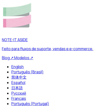
NOTE-IT ASIDE
Feito para fluxos de suporte, vendas e e-commerce.
Blog
↗
Modelos
↗
English
Português (Brasil)
简体中文
Español
日本語
Русский
Français
Português (Portugal)