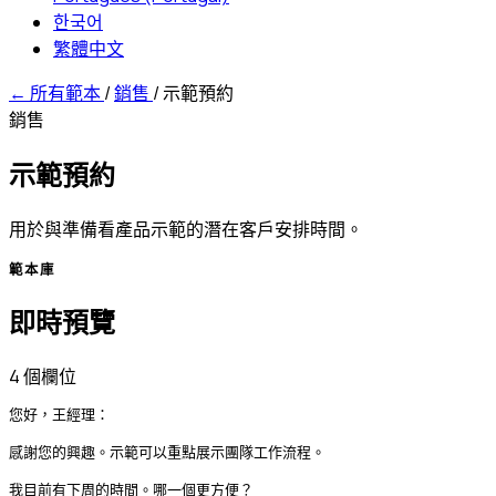
한국어
繁體中文
←
所有範本
/
銷售
/
示範預約
銷售
示範預約
用於與準備看產品示範的潛在客戶安排時間。
範本庫
即時預覽
4 個欄位
您好，王經理：

感謝您的興趣。示範可以重點展示團隊工作流程。

我目前有下周的時間。哪一個更方便？
