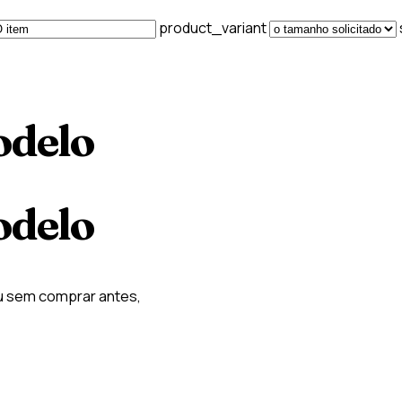
product_variant
odelo
odelo
u sem comprar antes,