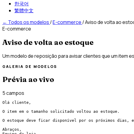
한국어
繁體中文
←
Todos os modelos
/
E-commerce
/
Aviso de volta ao est
E-commerce
Aviso de volta ao estoque
Um modelo de reposição para avisar clientes que um item e
GALERIA DE MODELOS
Prévia ao vivo
5 campos
Olá cliente,

O item em o tamanho solicitado voltou ao estoque.

O estoque deve ficar disponível por os próximos dias, e
Abraços,

Equipe da loja