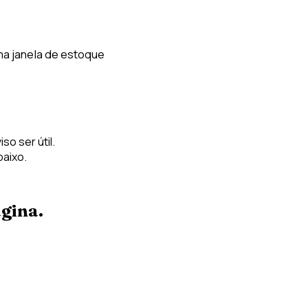
uma janela de estoque
so ser útil.
baixo.
gina.