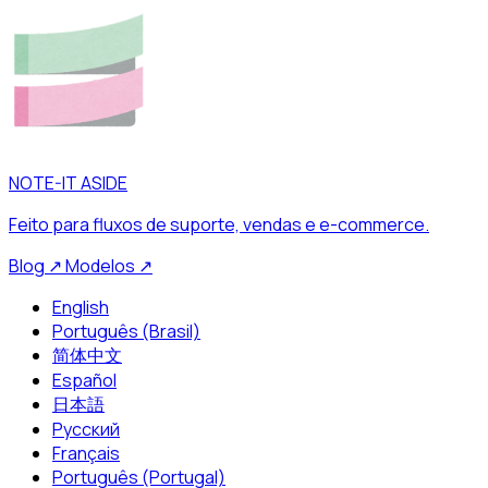
NOTE-IT ASIDE
Feito para fluxos de suporte, vendas e e-commerce.
Blog
↗
Modelos
↗
English
Português (Brasil)
简体中文
Español
日本語
Русский
Français
Português (Portugal)