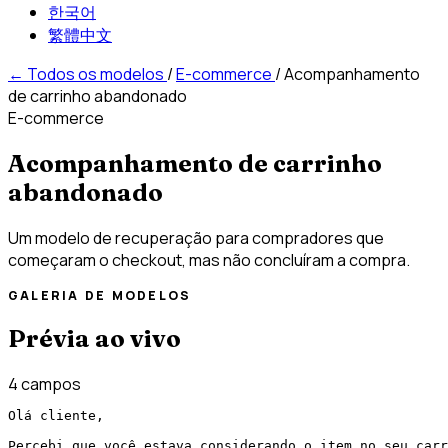
한국어
繁體中文
←
Todos os modelos
/
E-commerce
/
Acompanhamento
de carrinho abandonado
E-commerce
Acompanhamento de carrinho
abandonado
Um modelo de recuperação para compradores que
começaram o checkout, mas não concluíram a compra.
GALERIA DE MODELOS
Prévia ao vivo
4 campos
Olá cliente,

Percebi que você estava considerando o item no seu carr