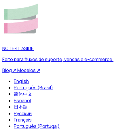
NOTE-IT ASIDE
Feito para fluxos de suporte, vendas e e-commerce.
Blog
↗
Modelos
↗
English
Português (Brasil)
简体中文
Español
日本語
Русский
Français
Português (Portugal)