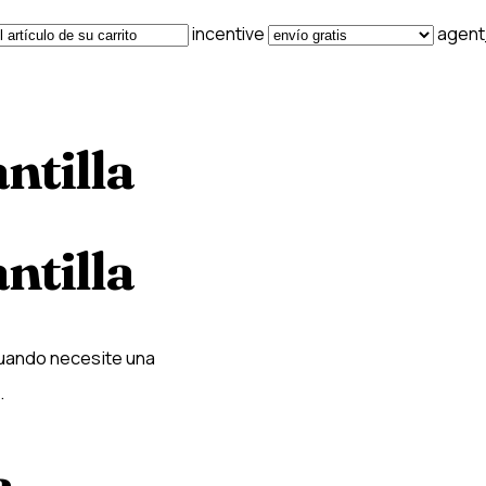
incentive
agen
ntilla
ntilla
cuando necesite una
.
a