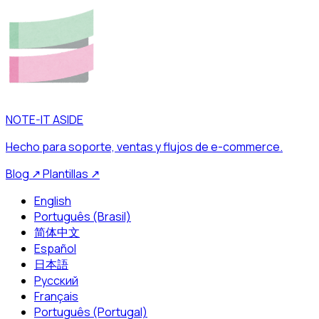
NOTE-IT ASIDE
Hecho para soporte, ventas y flujos de e-commerce.
Blog
↗
Plantillas
↗
English
Português (Brasil)
简体中文
Español
日本語
Русский
Français
Português (Portugal)