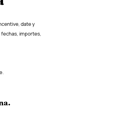
entive, date y
 fechas, importes,
e.
na.