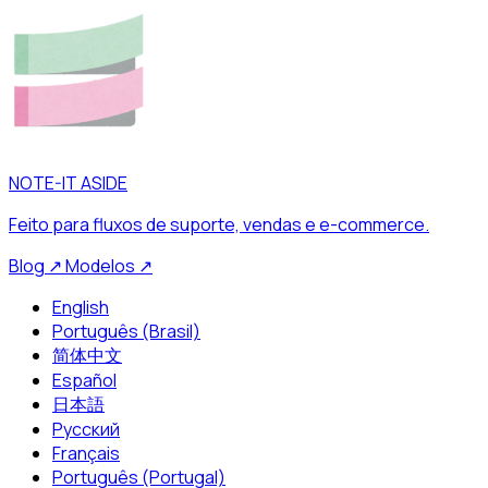
NOTE-IT ASIDE
Feito para fluxos de suporte, vendas e e-commerce.
Blog
↗
Modelos
↗
English
Português (Brasil)
简体中文
Español
日本語
Русский
Français
Português (Portugal)