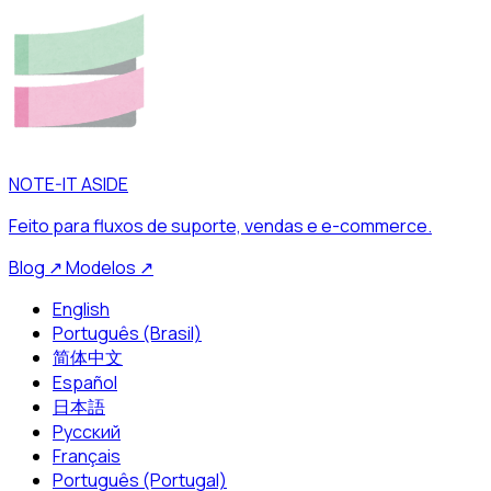
NOTE-IT ASIDE
Feito para fluxos de suporte, vendas e e-commerce.
Blog
↗
Modelos
↗
English
Português (Brasil)
简体中文
Español
日本語
Русский
Français
Português (Portugal)