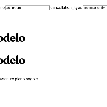
ame
cancellation_type
odelo
odelo
ausar um plano pago e