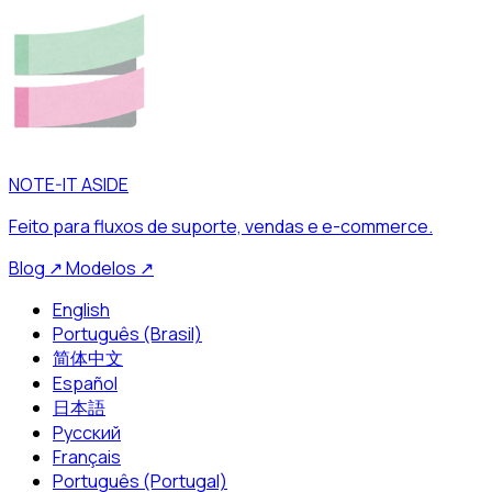
NOTE-IT ASIDE
Feito para fluxos de suporte, vendas e e-commerce.
Blog
↗
Modelos
↗
English
Português (Brasil)
简体中文
Español
日本語
Русский
Français
Português (Portugal)