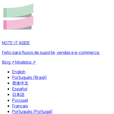
NOTE-IT ASIDE
Feito para fluxos de suporte, vendas e e-commerce.
Blog
↗
Modelos
↗
English
Português (Brasil)
简体中文
Español
日本語
Русский
Français
Português (Portugal)