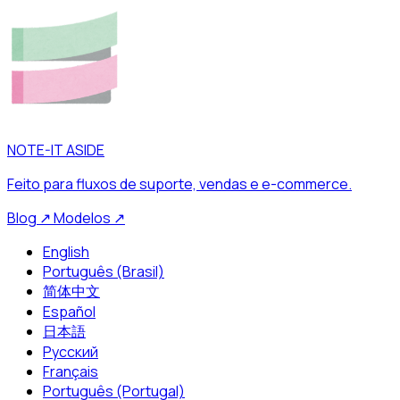
NOTE-IT ASIDE
Feito para fluxos de suporte, vendas e e-commerce.
Blog
↗
Modelos
↗
English
Português (Brasil)
简体中文
Español
日本語
Русский
Français
Português (Portugal)