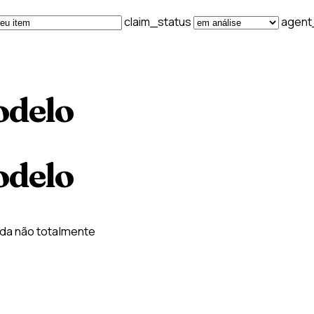
claim_status
agen
odelo
odelo
nda não totalmente