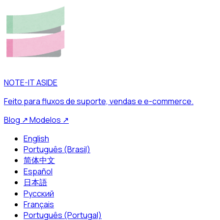
NOTE-IT ASIDE
Feito para fluxos de suporte, vendas e e-commerce.
Blog
↗
Modelos
↗
English
Português (Brasil)
简体中文
Español
日本語
Русский
Français
Português (Portugal)