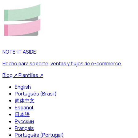
NOTE-IT ASIDE
Hecho para soporte, ventas y flujos de e-commerce.
Blog
↗
Plantillas
↗
English
Português (Brasil)
简体中文
Español
日本語
Русский
Français
Português (Portugal)