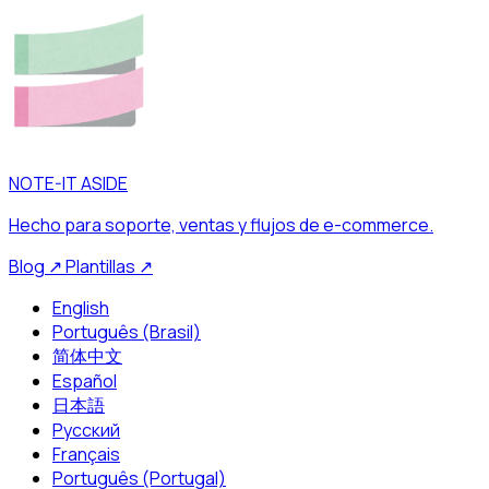
NOTE-IT ASIDE
Hecho para soporte, ventas y flujos de e-commerce.
Blog
↗
Plantillas
↗
English
Português (Brasil)
简体中文
Español
日本語
Русский
Français
Português (Portugal)