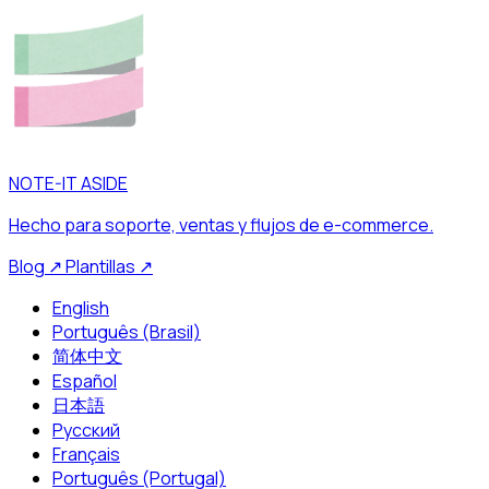
NOTE-IT ASIDE
Hecho para soporte, ventas y flujos de e-commerce.
Blog
↗
Plantillas
↗
English
Português (Brasil)
简体中文
Español
日本語
Русский
Français
Português (Portugal)