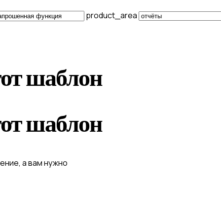
product_area
тот шаблон
тот шаблон
ение, а вам нужно