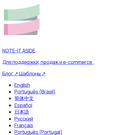
NOTE-IT ASIDE
Для поддержки, продаж и e-commerce.
Блог
↗
Шаблоны
↗
English
Português (Brasil)
简体中文
Español
日本語
Русский
Français
Português (Portugal)