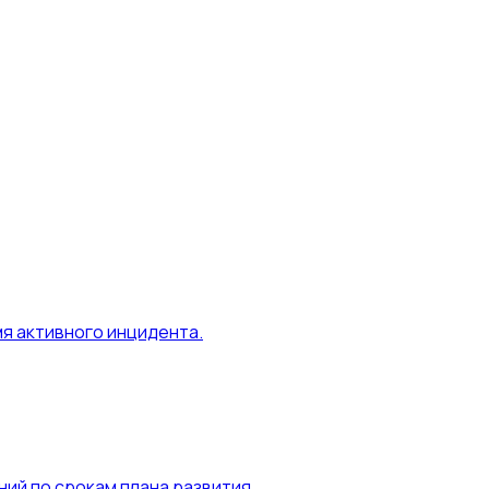
я активного инцидента.
ий по срокам плана развития.