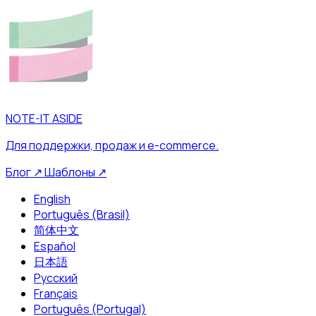
NOTE-IT ASIDE
Для поддержки, продаж и e-commerce.
Блог
↗
Шаблоны
↗
English
Português (Brasil)
简体中文
Español
日本語
Русский
Français
Português (Portugal)