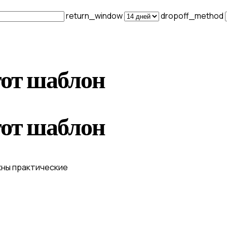
return_window
dropoff_method
тот шаблон
тот шаблон
жны практические