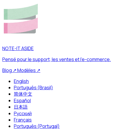
NOTE-IT ASIDE
Pensé pour le support, les ventes et l’e-commerce.
Blog
↗
Modèles
↗
English
Português (Brasil)
简体中文
Español
日本語
Русский
Français
Português (Portugal)