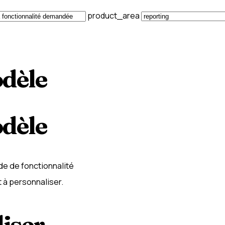
product_area
odèle
odèle
e de fonctionnalité
 à personnaliser.
iser