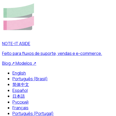
NOTE-IT ASIDE
Feito para fluxos de suporte, vendas e e-commerce.
Blog
↗
Modelos
↗
English
Português (Brasil)
简体中文
Español
日本語
Русский
Français
Português (Portugal)