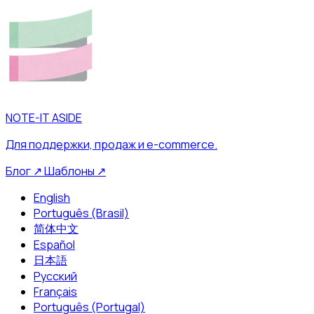
NOTE-IT ASIDE
Для поддержки, продаж и e-commerce.
Блог
↗
Шаблоны
↗
English
Português (Brasil)
简体中文
Español
日本語
Русский
Français
Português (Portugal)