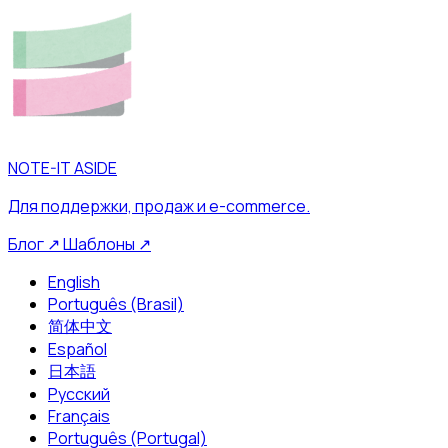
NOTE-IT ASIDE
Для поддержки, продаж и e-commerce.
Блог
↗
Шаблоны
↗
English
Português (Brasil)
简体中文
Español
日本語
Русский
Français
Português (Portugal)