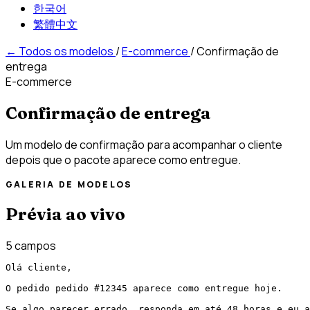
한국어
繁體中文
←
Todos os modelos
/
E-commerce
/
Confirmação de
entrega
E-commerce
Confirmação de entrega
Um modelo de confirmação para acompanhar o cliente
depois que o pacote aparece como entregue.
GALERIA DE MODELOS
Prévia ao vivo
5 campos
Olá cliente,

O pedido pedido #12345 aparece como entregue hoje.

Se algo parecer errado, responda em até 48 horas e eu a