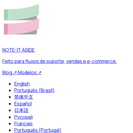
NOTE-IT ASIDE
Feito para fluxos de suporte, vendas e e-commerce.
Blog
↗
Modelos
↗
English
Português (Brasil)
简体中文
Español
日本語
Русский
Français
Português (Portugal)