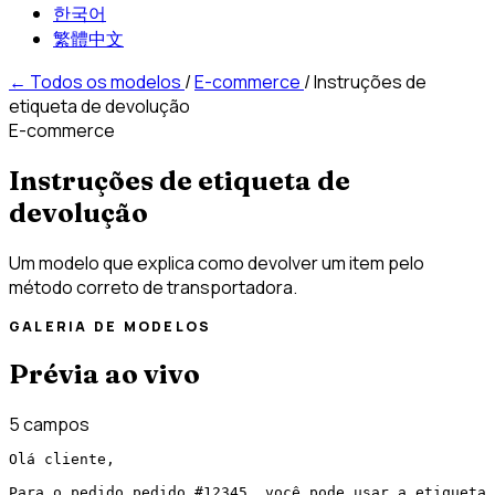
한국어
繁體中文
←
Todos os modelos
/
E-commerce
/
Instruções de
etiqueta de devolução
E-commerce
Instruções de etiqueta de
devolução
Um modelo que explica como devolver um item pelo
método correto de transportadora.
GALERIA DE MODELOS
Prévia ao vivo
5 campos
Olá cliente,

Para o pedido pedido #12345, você pode usar a etiqueta 