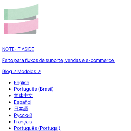
NOTE-IT ASIDE
Feito para fluxos de suporte, vendas e e-commerce.
Blog
↗
Modelos
↗
English
Português (Brasil)
简体中文
Español
日本語
Русский
Français
Português (Portugal)