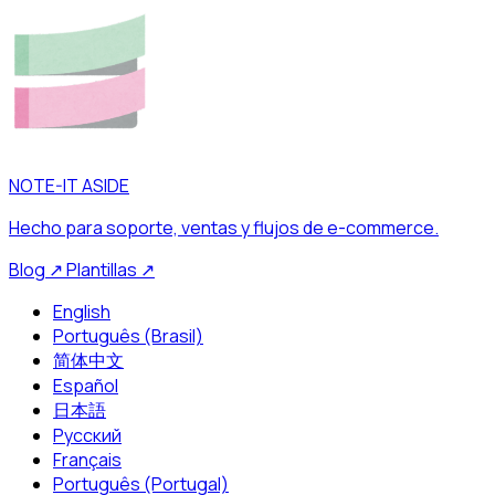
NOTE-IT ASIDE
Hecho para soporte, ventas y flujos de e-commerce.
Blog
↗
Plantillas
↗
English
Português (Brasil)
简体中文
Español
日本語
Русский
Français
Português (Portugal)