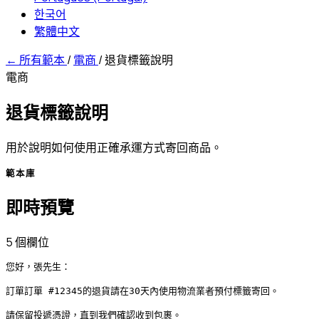
한국어
繁體中文
←
所有範本
/
電商
/
退貨標籤說明
電商
退貨標籤說明
用於說明如何使用正確承運方式寄回商品。
範本庫
即時預覽
5 個欄位
您好，張先生：

訂單訂單 #12345的退貨請在30天內使用物流業者預付標籤寄回。

請保留投遞憑證，直到我們確認收到包裹。
